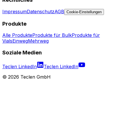
Impressum
Datenschutz
AGB
Cookie-Einstellungen
Produkte
Alle Produkte
Produkte für Bulk
Produkte für
Vials
Einweg
Mehrweg
Soziale Medien
Teclen LinkedIn
Teclen LinkedIn
©
2026
Teclen GmbH