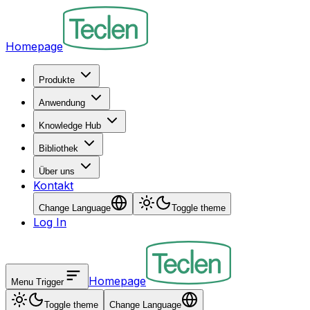
Homepage
Produkte
Anwendung
Knowledge Hub
Bibliothek
Über uns
Kontakt
Change Language
Toggle theme
Log In
Homepage
Menu Trigger
Toggle theme
Change Language