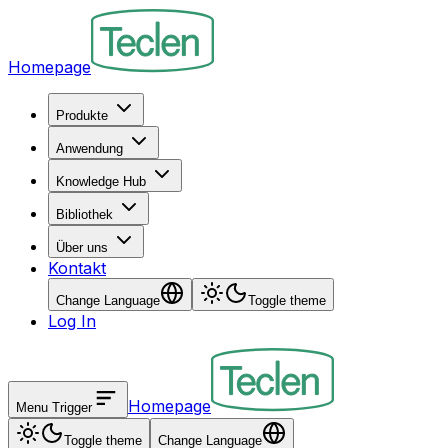
Homepage
Produkte
Anwendung
Knowledge Hub
Bibliothek
Über uns
Kontakt
Change Language
Toggle theme
Log In
Homepage
Menu Trigger
Toggle theme
Change Language